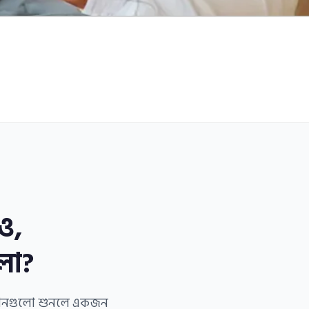
ও,
লা?
ংখ্যানগুলো শুনলে একজন