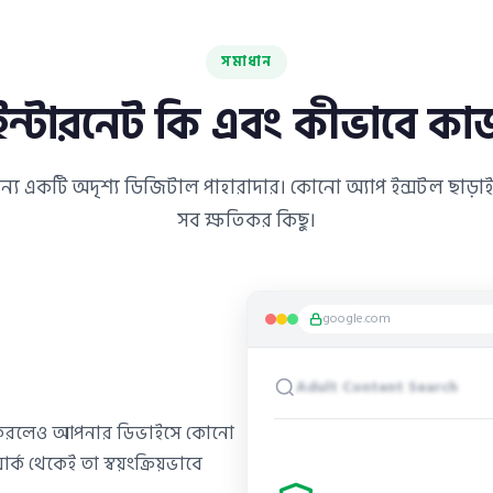
সমাধান
ন্টারনেট কি এবং কীভাবে ক
 একটি অদৃশ্য ডিজিটাল পাহারাদার। কোনো অ্যাপ ইন্সটল ছাড়াই ন
সব ক্ষতিকর কিছু।
google.com
Adult Content Search
িক করলেও আপনার ডিভাইসে কোনো
ক থেকেই তা স্বয়ংক্রিয়ভাবে