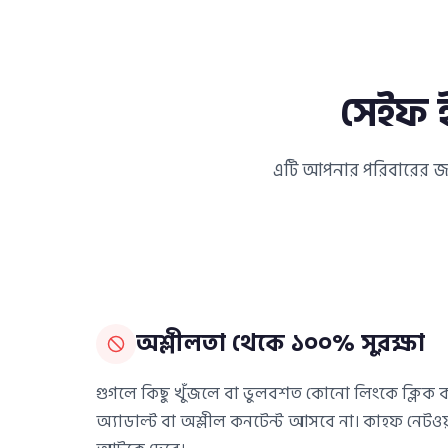
সেইফ ই
এটি আপনার পরিবারের জন্য
অশ্লীলতা থেকে ১০০% সুরক্ষা
গুগলে কিছু খুঁজলে বা ভুলবশত কোনো লিংকে ক্ল
অ্যাডাল্ট বা অশ্লীল কনটেন্ট আসবে না। কাহফ নেটওয়ার্