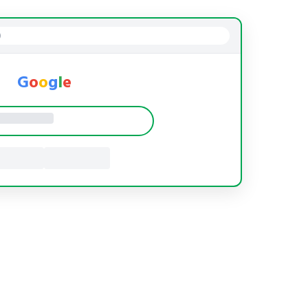
)
G
o
o
g
l
e