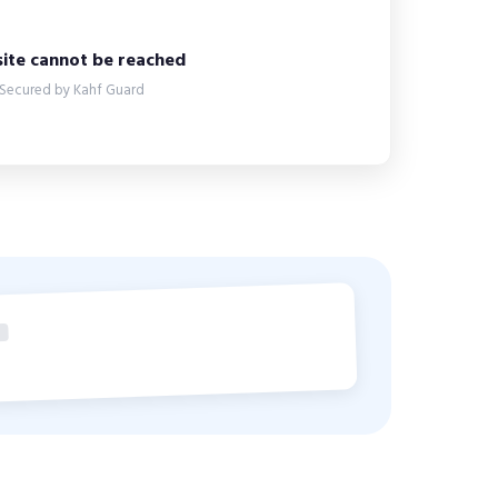
site cannot be reached
Secured by Kahf Guard