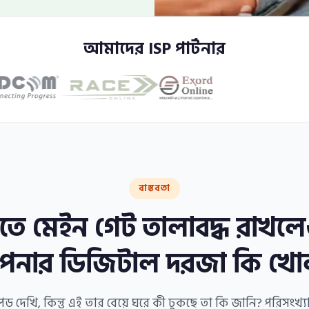
আমাদের ISP পার্টনার
বাস্তবতা
াতে মেইন গেট তালাবদ্ধ রাখলে
নার ডিজিটাল দরজা কি খো
িড দেখি, কিন্তু এই তার বেয়ে ঘরে কী ঢুকছে তা কি জানি? পরিস