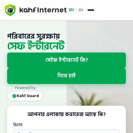
বাং
|
EN
কীভাবে কাজ করে
পরিবারের সুরক্ষায়
সেফ ইন্টারনেট
আমাদের সম্পর্কে
প্যাকেজ ও সেবা
সেইফ ইন্টারনেট কি?
এন্টারপ্রাইজ
নিতে চাই
মূল্য তালিকা
Powered by
Kahf Guard
ISP পার্টনার
ড্যাফোডিল অনলাইন
আপনার এলাকায় কভারেজ আছে কি?
ডট ইন্টারনেট
বিভাগ