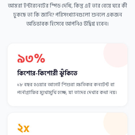
আমরা ইন্টারনেটের স্পিড দেখি, কিন্তু এই তার বেয়ে ঘরে কী
ঢুকছে তা কি জানি? পরিসংখ্যানগুলো শুনলে একজন
অভিভাবক হিসেবে আপনিও উদ্বিগ্ন হবেন।
৯৩%
কিশোর-কিশোরী ঝুঁকিতে
১৮ বছর হওয়ার আগেই শিশুরা ক্ষতিকর কনটেন্ট বা
পর্নোগ্রাফির মুখোমুখি হচ্ছে, যা তাদের দেখার কথা নয়।
২x