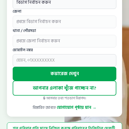
বিডিকম
জেলা
রেস অনলাইন
যোগাযোগ
থানা / পৌরসভা
09666113333
মোবাইল নম্বর
কভারেজ দেখুন
আপনার এলাকা খুঁজে পাচ্ছেন না?
🔒 আপনার তথ্য শতভাগ নিরাপদ।
বিস্তারিত জানতে
যোগাযোগ পৃষ্ঠায় যান →
শত পরিবার প্রতি মাসে নিশ্চিত করছে পরিবারের ডিজিটাল সেফটি,