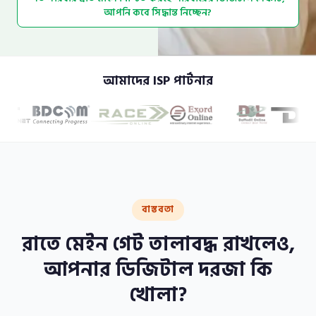
আপনি কবে সিদ্ধান্ত নিচ্ছেন?
আমাদের ISP পার্টনার
বাস্তবতা
রাতে মেইন গেট তালাবদ্ধ রাখলেও,
আপনার ডিজিটাল দরজা কি
খোলা?